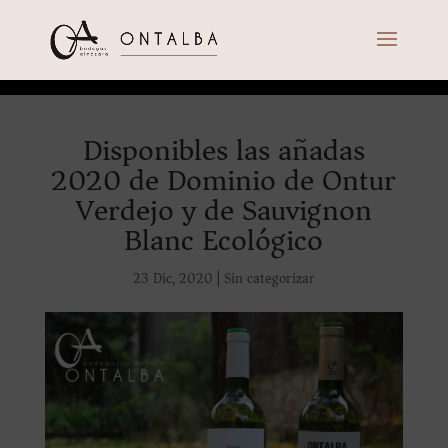
Disponibles las añadas
2020 de Dominio de Ontur
Verdejo y de Sauvignon
Blanc Ecológico
23 Dic, 2020
|
Sin categorizar