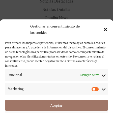
Noticias Destacadas
Noticias Ontalba
Ontalba News
Oustanding Notices
Gestionar el consentimiento de
las cookies
Outstanding Oil
Outstanding Wine
Para ofrecer las mejores experiencias, utilizamos tecnologías como las cookies
para almacenar y/o acceder a la información del dispositivo. El consentimiento
Sin categorizar
de estas tecnologías nos permitirá procesar datos como el comportamiento de
navegación o las identificaciones únicas en este sitio. No consentir o retirar el
Uncategorized
consentimiento, puede afectar negativamente a ciertas características y
funciones.
Vino Destacado
Funcional
Siempre activo
Entradas recientes
ASAMBLEA GENERAL EXTRAORDINARIA
Marketing
Marketi
ASAMBLEA GENERAL EXTRAORDINARIA
Ontalba recoge 13 millones de kilos de aceituna
Aceptar