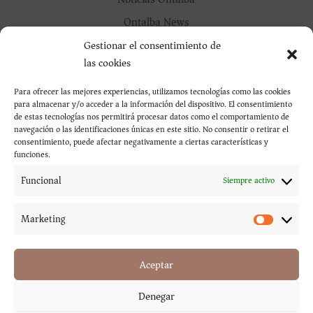
Ontalba News
Oustanding Notices
Gestionar el consentimiento de
las cookies
Outstanding Oil
Outstanding Wine
Para ofrecer las mejores experiencias, utilizamos tecnologías como las cookies
para almacenar y/o acceder a la información del dispositivo. El consentimiento
Sin categorizar
de estas tecnologías nos permitirá procesar datos como el comportamiento de
navegación o las identificaciones únicas en este sitio. No consentir o retirar el
Uncategorized
consentimiento, puede afectar negativamente a ciertas características y
funciones.
Vino Destacado
Funcional
Siempre activo
Entradas recientes
ASAMBLEA GENERAL EXTRAORDINARIA
Marketing
Marketi
ASAMBLEA GENERAL EXTRAORDINARIA
Ontalba recoge 13 millones de kilos de aceituna
Aceptar
Ontalba presenta Dominio de Ontur Selección 2018
Denegar
Disponibles las añadas 2020 de Dominio de Ontur