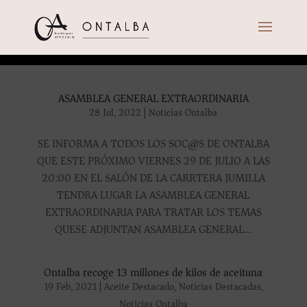
ASAMBLEA GENERAL EXTRAORDINARIA
28 Jul, 2022
|
Noticias Ontalba
SE INFORMA A TODOS LOS SOC@S DE ONTALBA
QUE ESTE PRÓXIMO VIERNES 29 DE JULIO A LAS
20:00 EN EL SALÓN DE LA CARRTERA JUMILLA
TENDRA LUGAR LA ASAMBLEA GENERAL
EXTRAORDINARIA PARA TRATAR LOS TEMAS
QUESE ADJUNTAN ASAMBLEA GENERAL...
Ontalba recoge 13 millones de kilos de aceituna
19 Feb, 2021
|
Aceite Destacado
,
Noticias Destacadas
,
Noticias Ontalba